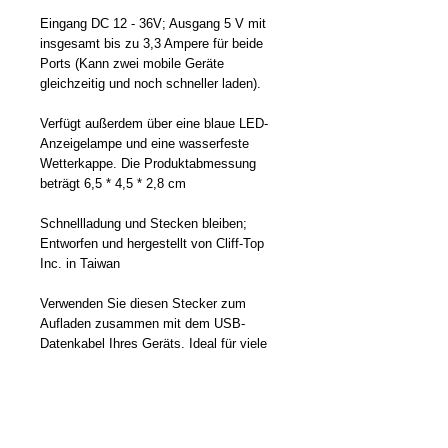
Eingang DC 12 - 36V; Ausgang 5 V mit
insgesamt bis zu 3,3 Ampere für beide
Ports (Kann zwei mobile Geräte
gleichzeitig und noch schneller laden).
Verfügt außerdem über eine blaue LED-
Anzeigelampe und eine wasserfeste
Wetterkappe. Die Produktabmessung
beträgt 6,5 * 4,5 * 2,8 cm
Schnellladung und Stecken bleiben;
Entworfen und hergestellt von Cliff-Top
Inc. in Taiwan
Verwenden Sie diesen Stecker zum
Aufladen zusammen mit dem USB-
Datenkabel Ihres Geräts. Ideal für viele
GPS- und Smartphone-Geräte,
einschließlich iPhone Xs / XS Max / XR /
X / 8/7/6 / Plus, iPad Pro / Air 2 / Mini,
Note 5/4, LG, Nexus, HTC und mehr