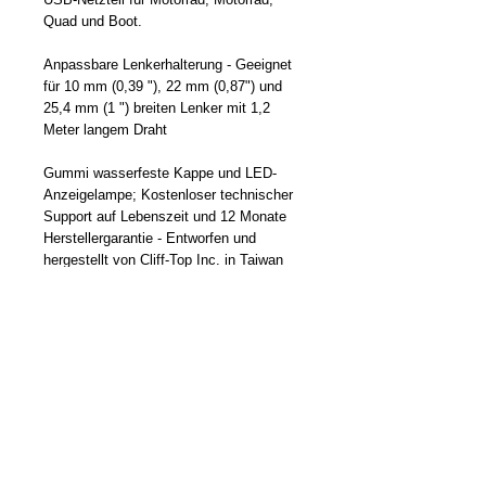
Quad und Boot.
Anpassbare Lenkerhalterung - Geeignet
für 10 mm (0,39 "), 22 mm (0,87") und
25,4 mm (1 ") breiten Lenker mit 1,2
Meter langem Draht
Gummi wasserfeste Kappe und LED-
Anzeigelampe; Kostenloser technischer
Support auf Lebenszeit und 12 Monate
Herstellergarantie - Entworfen und
hergestellt von Cliff-Top Inc. in Taiwan
Geeignet für: iPhone Xs / XS Max / XR /
X / 8/7/6 / Plus, iPad Pro / Air 2 / Mini,
Note 5/4, LG, Nexus, HTC und mehr
EAN: 6041220280050
ASIN: B01B7MY5YQ