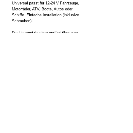
Universal passt für 12-24 V Fahrzeuge,
Motorräder, ATV, Boote, Autos oder
Schiffe. Einfache Installation (inklusive
Schrauben)!
Die Unterputzbuchse verfügt über eine
staubdichte Abdeckung und eignet sich
zum Laden von GPS, IPhone, IPod,
PSP, Mobiltelefonen und anderen
digitalen Geräten
Become a Distributor/ Reseller
Need help ? Contact Us
Copyright © 2023 Cliff-Top Inc. All rights
reserved